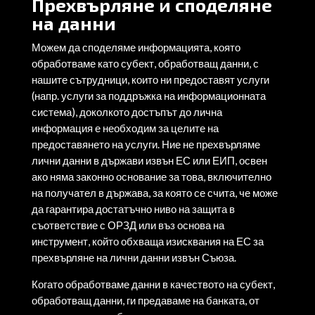
Прехвърляне и споделяне
на данни
Можем да споделяме информацията, която
обработваме като субект, обработващ данни, с
нашите сътрудници, които ни предоставят услуги
(напр. услуги за поддръжка на информационната
система), доколкото достъпът до лична
информация е необходим за целите на
предоставянето на услуги. Ние не прехвърляме
лични данни в държави извън ЕС или ЕИП, освен
ако няма законно основание за това, включително
на получател в държава, за която се счита, че може
да гарантира достатъчно ниво на защита в
съответствие с ОРЗД или въз основа на
инструмент, който обхваща изисквания на ЕС за
прехвърляне на лични данни извън Съюза.
Когато обработваме данни в качеството на субект,
обработващ данни, ги предаваме на банката, от