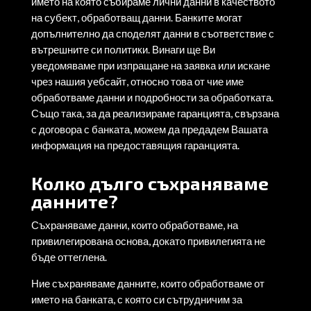
името на която събираме лични данни в качеството
на субект, обработващ данни. Банките могат
допълнително да споделят данни в съответствие с
вътрешните си политики. Винаги ще Ви
уведомяваме при изпращане на заявка или искане
чрез нашия уебсайт, относно това от чие име
обработваме данни и подробности за обработката.
Също така, за да реализираме гаранцията, свързана
с договора с банката, можем да предадем Вашата
информация на предоставящия гаранцията.
Колко дълго съхраняваме
данните?
Съхраняваме данни, които обработваме, на
привилегирована основа, докато привилегията не
бъде оттеглена.
Ние съхраняваме данните, които обработваме от
името на банката, с която си сътрудничим за