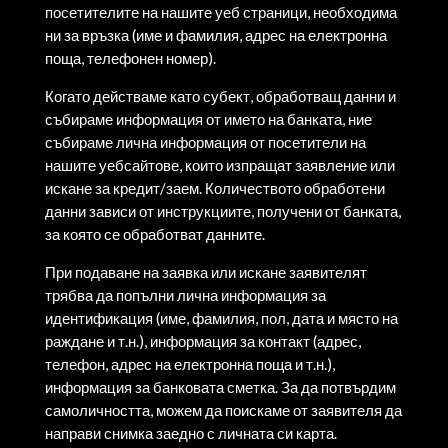
посетителите на нашите уеб страници, необходима
ни за връзка (име и фамилия, адрес на електронна
поща, телефонен номер).
Когато действаме като субект, обработващ данни и
събираме информация от името на банката, ние
събираме лична информация от посетители на
нашите уебсайтове, които изпращат заявление или
искане за кредит/заем. Количеството обработени
данни зависи от инструкциите, получени от банката,
за която се обработват данните.
При подаване на заявка или искане заявителят
трябва да попълни лична информация за
идентификация (име, фамилия, пол, дата и място на
раждане и т.н.), информация за контакт (адрес,
телефон, адрес на електронна поща и т.н.),
информация за банковата сметка. За да потвърдим
самоличността, можем да поискаме от заявителя да
направи снимка заедно с личната си карта.