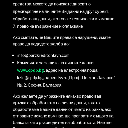
средства, можете да поискате директно
прехвърляне на личните Ви данни на друг субект,
обработващ данни, ако това е технически възможно.
право на възражение и оплакване
Ако смятате, че Вашите права са нарушени, имате
право да подадете жалба до:
info@barzkreditonlayn.com
Камисията за защита на личните данни
www.cpdp.bg
, адрес на електронна поща:
kzld@cpdp.bg
, адрес: Бул. „Проф. Цветан Лазаров“
№. 2, София, България.
Ако желаете да упражните някакво право във
връзка с обработката на лични данни, когато
обработваме Вашите данни от името на банка, ако
отправите искане към нас, ще препратим същото на
банката като ръководител на обработката. Ние ще