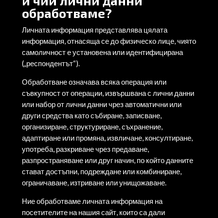
и чии лични данни
обработваме?
Личната информация представлява цялата
информация, отнасяща се до физическо лице, чиято
самоличност е установена или идентифицирана
(„респондентът“).
Обработване означава всяка операция или
съвкупност от операции, извършвана с лични данни
или набор от лични данни чрез автоматични или
други средства като събиране, записване,
организиране, структуриране, съхранение,
адаптиране или промяна, извличане, консултиране,
употреба, разкриване чрез предаване,
разпространяване или друг начин, по който данните
стават достъпни, подреждане или комбиниране,
ограничаване, изтриване или унищожаване.
Ние обработваме личната информация на
посетителите на нашия сайт, които са дали