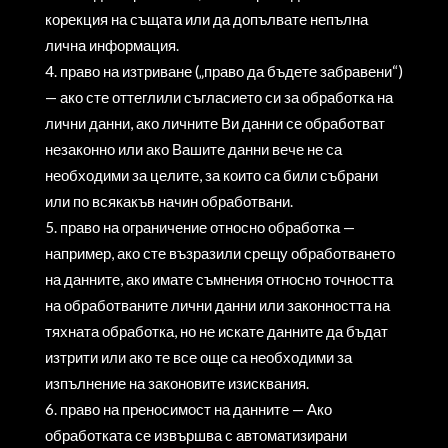
корекция на същата или да допълвате непълна
лична информация.
право на изтриване („право да бъдете забравени“)
— ако сте оттеглили съгласието си за обработка на
лични данни, ако личните Ви данни се обработват
незаконно или ако Вашите данни вече не са
необходими за целите, за които са били събрани
или по всякакъв начин обработвани.
право на ограничение относно обработка —
например, ако сте възразили срещу обработването
на данните, ако имате съмнения относно точността
на обработваните лични данни или законността на
тяхната обработка, но не искате данните да бъдат
изтрити или ако те все още са необходими за
изпълнение на законовите изисквания.
право на преносимост на данните — Ако
обработката се извършва с автоматизирани