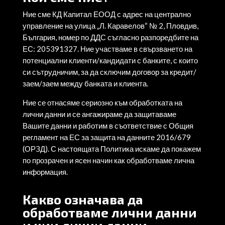
Ние сме КД Капитал ЕООД с адрес на централно
управление на улица „Л. Каравелов“ № 2, Пловдив,
България, номер по ДДС съгласно разпоредбите на
ЕС: 205391327. Ние участваме в свързването на
потенциални клиенти/кандидати с банките, с които
си сътрудничим, за да сключим договор за кредит/
заем/заем между банката и клиента.
Ние се отнасяме сериозно към обработката на
лични данни и се ангажираме да защитаваме
Вашите данни и работим в съответствие с Общия
регламент на ЕС за защита на данните 2016/679
(ОРЗД). С настоящата Политика искаме да покажем
по прозрачен и ясен начин как обработваме лична
информация.
Какво означава да
обработваме лични данни