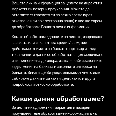
Вашата лична информация за целите на директния
маркетинг и пазарни проучвания. Можете да
оттеглите съгласието си по всяко време (чрез
отказване или по електронна поща) и ние ще спрем
да обработваме Вашата лична информация.
Когато обработваме данните на лицето, изпращащо
заявката или искането за кредит/заем, ние
действаме от името на банката партньор и след
това личните данни се обработват с цел сключване
и изпълнение на договора, изпълнявайки законните
задължения на банката и законните интереси на
банката. Винаги ще Ви уведомяваме, от чието име
събираме данните, за какви цели, както и други
подробности относно обработката.
Какви данни обработваме?
За целите на директния маркетинг и пазарни
проучвания, ние обработваме информацията на