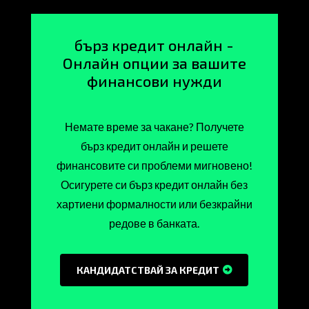
бърз кредит онлайн -
Онлайн опции за вашите
финансови нужди
Немате време за чакане? Получете
бърз кредит онлайн и решете
финансовите си проблеми мигновено!
Осигурете си бърз кредит онлайн без
хартиени формалности или безкрайни
редове в банката.
КАНДИДАТСТВАЙ ЗА КРЕДИТ